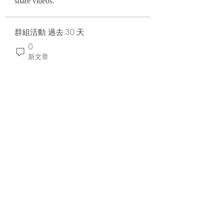
share videos.
群組活動: 過去 30 天
0
新文章
0
新 會員
訂閱表單
提交