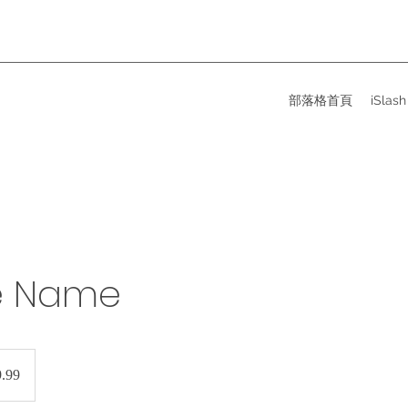
部落格首頁
iSlas
e Name
.99