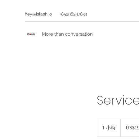
hey@islash.io
+85298297833
More than conversation
Servic
19.99
美
1 小時
1
US$19
元
小